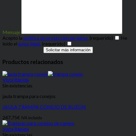
Mensaje
Acepto la
política de protección de datos.
(requerido)
He
leído el
aviso legal.
(requerido)
Productos relacionados
Vista Rápida
Sin existencias
jaula trampa para conejos
JAULA TRAMPA CONEJO DE BUZON
247,75
€
IVA incluido
Vista Rápida
Sin existencias