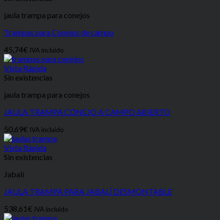
jaula trampa para conejos
Trampas para Conejos de campo
45,74
€
IVA incluido
Vista Rápida
Sin existencias
jaula trampa para conejos
JAULA TRAMPA CONEJO A CAMPO ABIERTO
50,69
€
IVA incluido
Vista Rápida
Sin existencias
Jabalí
JAULA TRAMPA PARA JABALÍ DESMONTABLE
538,61
€
IVA incluido