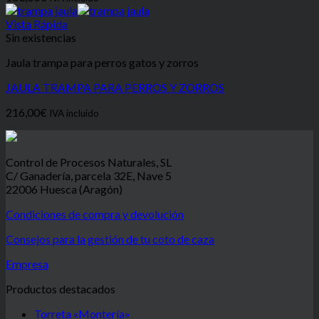
Vista Rápida
Sin existencias
Jaula trampa para perros gatos y zorros
JAULA TRAMPA PARA PERROS Y ZORROS
216,00
€
IVA incluido
Control de Procesos Naturales, SL
C/ Ganadería, parcela 32E, Nave 5
22006 Huesca (Aragón)
Condiciones de compra y devolución
Consejos para la gestión de tu coto de caza
Empresa
Productos destacados
Torreta «Montería»