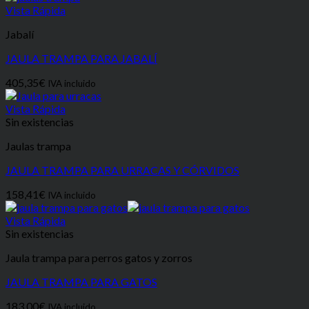
Vista Rápida
Jabalí
JAULA TRAMPA PARA JABALÍ
405,35
€
IVA incluido
Vista Rápida
Sin existencias
Jaulas trampa
JAULA TRAMPA PARA URRACAS Y CÓRVIDOS
158,41
€
IVA incluido
Vista Rápida
Sin existencias
Jaula trampa para perros gatos y zorros
JAULA TRAMPA PARA GATOS
183,00
€
IVA incluido