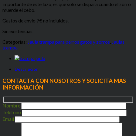
importante de este lazo, es que solo se dispara cuando el zorro
muerde el cebo.
Gastos de envío 7€ no incluidos.
Sin existencias
Categorías:
Jaula trampa para perros gatos y zorros
,
Jaulas
trampa
Descripción
CONTACTA CON NOSOTROS Y SOLICITA MÁS
INFORMACIÓN
Nombre
Teléfono
Email