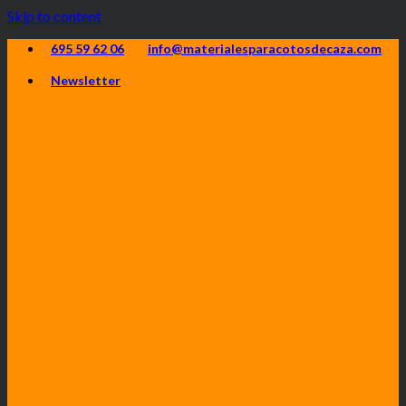
Skip to content
695 59 62 06
info@materialesparacotosdecaza.com
Newsletter