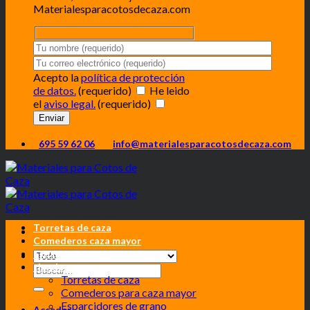
Materialesparacotosdecaza.com
Acepto la
política de protección
de datos.
(requerido)
He leido
el
aviso legal.
(requerido)
695 59 62 06
info@materialesparacotosdecaza.com
Torretas de caza
Comederos caza mayor
Esparcidores grano
tienda
Torretas de caza
Comederos para caza mayor
Esparcidores de grano
Acceder