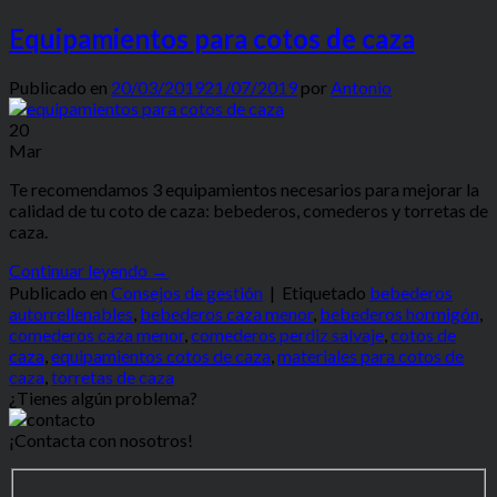
Equipamientos para cotos de caza
Publicado en
20/03/2019
21/07/2019
por
Antonio
20
Mar
Te recomendamos 3 equipamientos necesarios para mejorar la
calidad de tu coto de caza: bebederos, comederos y torretas de
caza.
Continuar leyendo
→
Publicado en
Consejos de gestión
|
Etiquetado
bebederos
autorrellenables
,
bebederos caza menor
,
bebederos hormigón
,
comederos caza menor
,
comederos perdiz salvaje
,
cotos de
caza
,
equipamientos cotos de caza
,
materiales para cotos de
caza
,
torretas de caza
¿Tienes algún problema?
¡Contacta con nosotros!