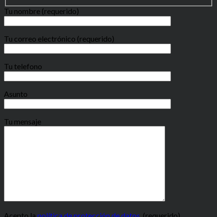
Tu nombre (requerido)
Tu correo electrónico (requerido)
Tu telefono
Asunto
Tu mensaje
Acepto la
política de protección de datos.
(requerido)