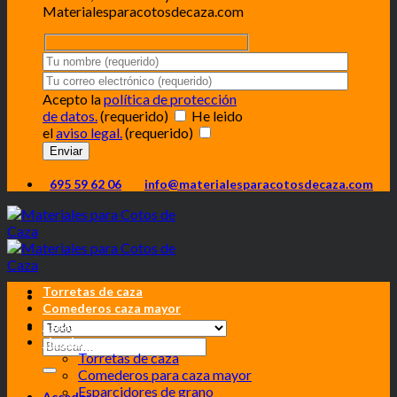
Materialesparacotosdecaza.com
Acepto la
política de protección
de datos.
(requerido)
He leido
el
aviso legal.
(requerido)
695 59 62 06
info@materialesparacotosdecaza.com
Torretas de caza
Comederos caza mayor
Esparcidores grano
tienda
Torretas de caza
Comederos para caza mayor
Esparcidores de grano
Acceder