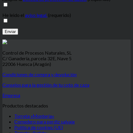
He leido el
aviso legal.
(requerido)
Control de Procesos Naturales, SL
C/ Ganadería, parcela 32E, Nave 5
22006 Huesca (Aragón)
Condiciones de compra y devolución
Consejos para la gestión de tu coto de caza
Empresa
Productos destacados
Torreta «Montería»
Comedero para perdiz salvaje
Política de cookies (UE)
Torreta «Batida»