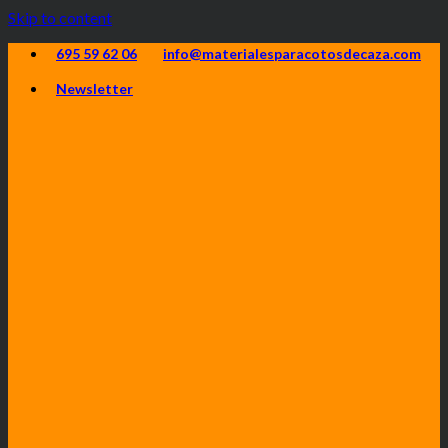
Skip to content
695 59 62 06
info@materialesparacotosdecaza.com
Newsletter