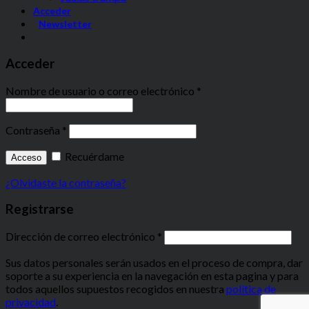
Acceder
Newsletter
Acceder
Nombre de usuario o correo electrónico
*
Contraseña
*
Recuérdame
Acceso
¿Olvidaste la contraseña?
Registrarse
Dirección de correo electrónico
*
Sus datos personales serán usados en el proceso de compra, dar
soporte a su experiencia en la navegación en esta pagina y para
todos aquellos supuestos recogidos en nuestra
política de
privacidad
.