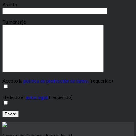
Asunto
Tu mensaje
Acepto la
política de protección de datos.
(requerido)
He leido el
aviso legal.
(requerido)
Control de Procesos Naturales, SL