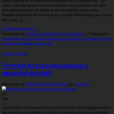
debes fijarte es la máxima comodidad de los cazadores. En
cada coto de caza es necesario tener varios puestos de caza
elevados para que los mejores lances puedan tener éxito.
Puedes encontrar las torretas de caza de Materiales para cotos
de Caza […]
Continuar leyendo
→
Publicado en
Consejos de gestión
,
Sin categoría
|
Etiquetado
caza jabalí
,
esperas jabalí
,
esperas o aguardos
,
torretas de caza
,
torretas de madera para caza
Consejos de gestión
Torretas de caza para esperas o
aguardos de jabalí
Publicado en
23/09/2019
24/09/2019
por
Antonio
23
Sep
Las torretas de caza para la caza del jabalí son un equipamiento
necesario para aquellos cazadores que practican las esperas o