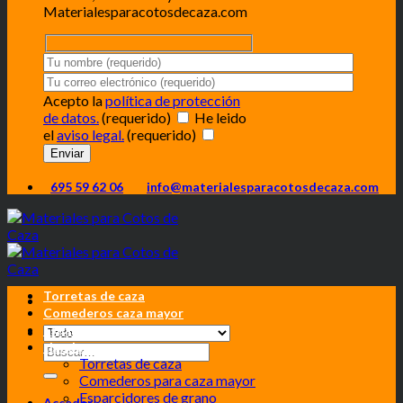
Materialesparacotosdecaza.com
Acepto la
política de protección
de datos.
(requerido)
He leido
el
aviso legal.
(requerido)
695 59 62 06
info@materialesparacotosdecaza.com
Torretas de caza
Comederos caza mayor
Esparcidores grano
tienda
Torretas de caza
Comederos para caza mayor
Esparcidores de grano
Acceder