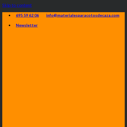
Skip to content
695 59 62 06
info@materialesparacotosdecaza.com
Newsletter