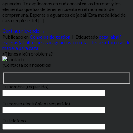
aguardos. Te explicamos en qué consisten las torretas y los
elementos que has de tener en cuenta en el momento de
comprar una. Esperas o aguardos de jabalí Esta modalidad de
caza requiere del […]
Continuar leyendo
→
Publicado en
Consejos de gestión
|
Etiquetado
caza jabalí
,
esperas jabalí
,
esperas o aguardos
,
torretas de caza
,
torretas de
madera para caza
¿Tienes algún problema?
¡Contacta con nosotros!
Tu nombre (requerido)
Tu correo electrónico (requerido)
Tu telefono